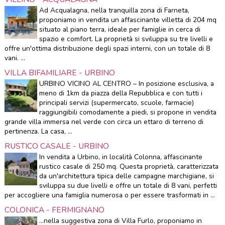
Ad Acqualagna, nella tranquilla zona di Farneta,
proponiamo in vendita un affascinante villetta di 204 mq
situato al piano terra, ideale per famiglie in cerca di
spazio e comfort. La proprietà si sviluppa su tre livelli e
offre un'ottima distribuzione degli spazi interni, con un totale di 8
vani. ...
VILLA BIFAMILIARE - URBINO
URBINO VICINO AL CENTRO – In posizione esclusiva, a
meno di 1km da piazza della Repubblica e con tutti i
principali servizi (supermercato, scuole, farmacie)
raggiungibili comodamente a piedi, si propone in vendita
grande villa immersa nel verde con circa un ettaro di terreno di
pertinenza. La casa, ...
RUSTICO CASALE - URBINO
In vendita a Urbino, in località Colonna, affascinante
rustico casale di 250 mq. Questa proprietà, caratterizzata
da un'architettura tipica delle campagne marchigiane, si
sviluppa su due livelli e offre un totale di 8 vani, perfetti
per accogliere una famiglia numerosa o per essere trasformati in ...
COLONICA - FERMIGNANO
...nella suggestiva zona di Villa Furlo, proponiamo in