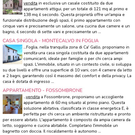
vendita
in esclusiva un casale costituito da due
appartamenti attigui, per un totale di 121 mq al primo e
138 mq il secondo. Questa proprietà offre un'ampia e
funzionale distribuzione degli spazi, il primo appartamento con
cinque vani e precisamente un salone, una cucina due camere e un
bagno, il secondo di sette vani e precisamente un ...
CASA SINGOLA - MONTECALVO IN FOGLIA
...Foglia, nella tranquilla zona di Ca' Gallo, proponiamo in
vendita
una casa singola costituita da due appartamenti
comunicanti, ideale per famiglie o per chi cerca ampi
spazi. L'immobile, situato in un contesto civile, si sviluppa
su due livelli e offre una superficie di 10 vani, con 4 camere da letto
e 2 bagni, garantendo così il massimo del comfort e della privacy. La
casa è dotata di ingresso ...
APPARTAMENTO - FOSSOMBRONE
...
vendita
a Fossombrone, proponiamo un accogliente
appartamento di 60 mq situato al primo piano. Questa
soluzione abitativa, classificata in classe energetica E, è
perfetta per chi cerca un ambiente ristrutturato e pronto
per essere abitato. L'appartamento è composto da ampia camera da
letto, soggiorno e cucina abitabile. Completano l'immobile un
bagnetto con doccia. Il riscaldamento è autonomo ...