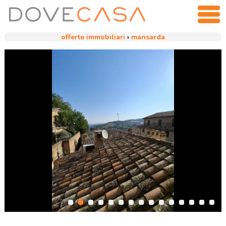
offerte immobiliari
›
mansarda