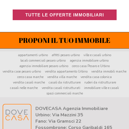
PROPONI IL TUO IMMOBILE
appartamenti urbino
affitti pesaro urbino
ville e casali urbino
locali commerciali pesaro urbino
agenzia immobiliare urbino
agenzia immobiliare pesaro urbino
cerco casa Pesaro e Urbino
vendita case pesaro urbino
vendita appartamento Urbino
vendita immobili marche
cerco casa marche
vendita villa marche
vendita casa colonica
vendita casali marche
casali da ristrutturare
ruderi da ristrutturare
casali nelle marche
vendita casali ristrutturati
immobiliare ville e casali
spazi commerciali marche
DOVECASA Agenzia Immobiliare
Urbino: Via Mazzini 35
Fano: Via Gramsci 22
Fossombrone: Corso Garibaldi 165