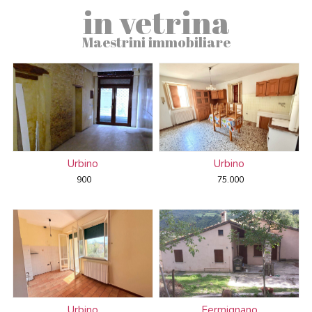
in vetrina
Maestrini immobiliare
Urbino
Urbino
900
75.000
Urbino
Fermignano